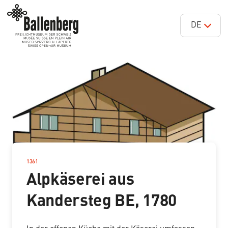
DE
1361
–
Alpkäserei aus
Kandersteg BE, 1780