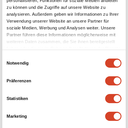
personalisieren, Funktionen für soziale Medien anbieten
200 Jahren Milch verarbeitet. Leckere kleine Käse,
zu können und die Zugriffe auf unsere Website zu
«Mutschli» genannt, entstanden. Wenn das Klischee
analysieren. Außerdem geben wir Informationen zu Ihrer
«Schweiz = Milch + Käse» irgendwo zutrifft, dann hier,
Verwendung unserer Website an unsere Partner für
wo man bei der Käseherstellung jenen Wirtschaftszweig
soziale Medien, Werbung und Analysen weiter. Unsere
live miterlebt, der während Jahrhunderten Leben und
Partner führen diese Informationen möglicherweise mit
Landschaftsbild in den Alpen prägte.
weiteren Daten zusammen, die Sie ihnen bereitgestellt
haben oder die sie im Rahmen Ihrer Nutzung der Dienste
gesammelt haben.
E
Notwendig
i
n
w
Präferenzen
i
l
l
Statistiken
i
g
Marketing
u
n