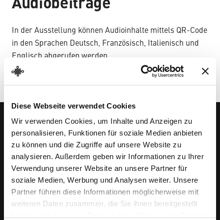
Audiobeiträge
In der Ausstellung können Audioinhalte mittels QR-Code
in den Sprachen Deutsch, Französisch, Italienisch und
Englisch abgerufen werden.
Diese Webseite verwendet Cookies
Wir verwenden Cookies, um Inhalte und Anzeigen zu
personalisieren, Funktionen für soziale Medien anbieten
Ballenberg
zu können und die Zugriffe auf unsere Website zu
Freilichtmuseum der Schweiz
analysieren. Außerdem geben wir Informationen zu Ihrer
Museumsstrasse 100
Verwendung unserer Website an unsere Partner für
CH-3858 Hofstetten bei Brienz
soziale Medien, Werbung und Analysen weiter. Unsere
Partner führen diese Informationen möglicherweise mit
+41 33 952 10 30
weiteren Daten zusammen, die Sie ihnen bereitgestellt
info@ballenberg.ch
haben oder die sie im Rahmen Ihrer Nutzung der Dienste