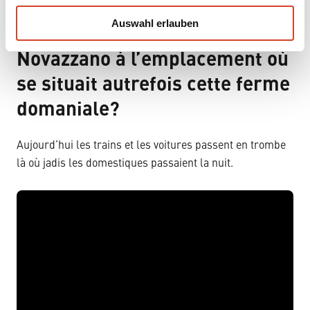
w
Auswahl erlauben
a
Qu’y a-t-il aujourd’hui à
h
Novazzano à l’emplacement où
l
se situait autrefois cette ferme
domaniale?
Aujourd’hui les trains et les voitures passent en trombe
là où jadis les domestiques passaient la nuit.