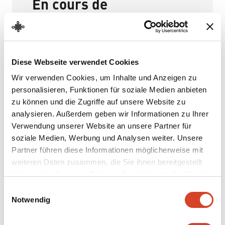
En cours de
développement
L’offre est participative. Comme il s’agit d’une
Diese Webseite verwendet Cookies
nouveauté pour le Ballenberg, les retours
des visiteuses et visiteurs ainsi que du
Wir verwenden Cookies, um Inhalte und Anzeigen zu
personnel sont très précieux. Ils seront pris
personalisieren, Funktionen für soziale Medien anbieten
zu können und die Zugriffe auf unsere Website zu
en compte dans le développement ultérieur
analysieren. Außerdem geben wir Informationen zu Ihrer
de l’application. Le produit fini pourra être
Verwendung unserer Website an unsere Partner für
découvert dans la maison paysanne
soziale Medien, Werbung und Analysen weiter. Unsere
d’Adelboden à partir de la saison 2027.
Partner führen diese Informationen möglicherweise mit
Actuellement, l’offre n’est disponible qu’en
weiteren Daten zusammen, die Sie ihnen bereitgestellt
allemand. Deux de ces expériences peuvent
haben oder die sie im Rahmen Ihrer Nutzung der Dienste
également être testées indépendamment de
gesammelt haben.
E
la langue.
Notwendig
i
n