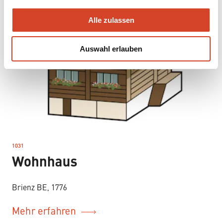
a
u
Alle zulassen
s
w
Auswahl erlauben
a
h
l
1031
–
Wohnhaus
Brienz BE, 1776
Mehr erfahren