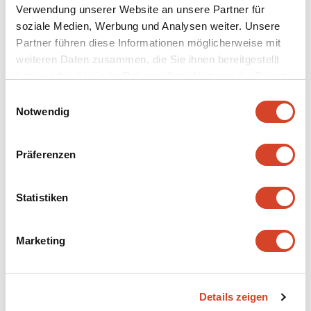
Verwendung unserer Website an unsere Partner für
soziale Medien, Werbung und Analysen weiter. Unsere
Partner führen diese Informationen möglicherweise mit
weiteren Daten zusammen, die Sie ihnen bereitgestellt
haben oder die sie im Rahmen Ihrer Nutzung der Dienste
gesammelt haben.
E
Notwendig
i
n
w
Präferenzen
i
1024
l
–
Heustall
l
Statistiken
i
g
Brienzwiler BE, 19. Jh.
Marketing
u
n
Mehr erfahren
g
Details zeigen
s