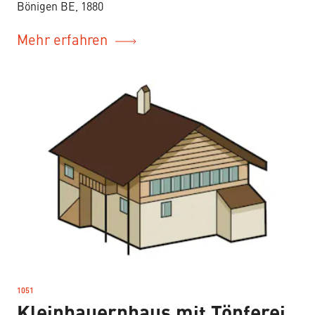
Bönigen BE, 1880
Mehr erfahren
1051
–
Kleinbauernhaus mit Töpferei