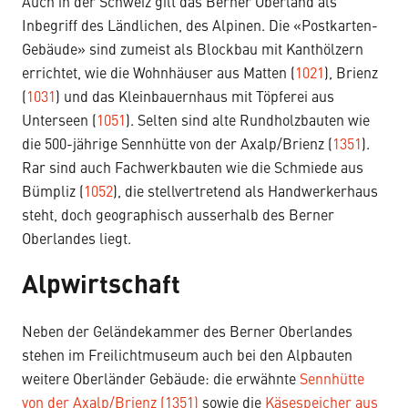
Auch in der Schweiz gilt das Berner Oberland als
Inbegriff des Ländlichen, des Alpinen. Die «Postkarten-
Gebäude» sind zumeist als Blockbau mit Kanthölzern
errichtet, wie die Wohnhäuser aus Matten (
1021
), Brienz
(
1031
) und das Kleinbauernhaus mit Töpferei aus
Unterseen (
1051
). Selten sind alte Rundholzbauten wie
die 500-jährige Sennhütte von der Axalp/Brienz (
1351
).
Rar sind auch Fachwerkbauten wie die Schmiede aus
Bümpliz (
1052
), die stellvertretend als Handwerkerhaus
steht, doch geographisch ausserhalb des Berner
Oberlandes liegt.
Alpwirtschaft
Neben der Geländekammer des Berner Oberlandes
stehen im Freilichtmuseum auch bei den Alpbauten
weitere Oberländer Gebäude: die erwähnte
Sennhütte
von der Axalp/Brienz (1351)
sowie die
Käsespeicher aus