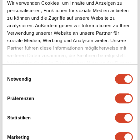
Wir verwenden Cookies, um Inhalte und Anzeigen zu
personalisieren, Funktionen für soziale Medien anbieten
zu können und die Zugriffe auf unsere Website zu
analysieren. Außerdem geben wir Informationen zu Ihrer
Verwendung unserer Website an unsere Partner für
soziale Medien, Werbung und Analysen weiter. Unsere
Partner führen diese Informationen möglicherweise mit
weiteren Daten zusammen, die Sie ihnen bereitgestellt
haben oder die sie im Rahmen Ihrer Nutzung der Dienste
gesammelt haben.
E
Notwendig
i
n
w
Präferenzen
i
Rundtour «Pure Swissness»
l
l
Statistiken
Kochen und Backen wie anno dazumal
i
g
Früher bereiteten Bäuerinnen täglich mit einfachen
Marketing