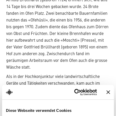
Arnold Brüllhardt (geboren 1924) erinnert sich, wie alle
14 Tage bis drei Wochen gebacken wurde. 24 Brote
fanden im Ofen Platz. Zwei benachbarte Bauernfamilien
nutzten das «Ofehüsli», die einen bis 1956, die anderen
bis gegen 1970. Zudem diente das Ofenhaus zum Dörren
von Obst und Früchten. Der kleine Brennhafen wurde
hier aufbewahrt und auch die «Moschti» (Presse), mit
der Vater Gottfried Brüllhardt (geboren 1895) von einem
Hof zum anderen zog. Zwischendurch fand im
geräumigen Arbeitsraum vor dem Ofen auch die grosse
Wäsche statt.
Als in der Hochkonjunktur viele landwirtschaftliche
Geräte und Tätigkeiten verschwanden, kam auch im
Weiler Breitenried das Ende für das Ofenhaus. Man buk
nun selber in der Wohnung oder hatte ein Tiefkühlfach.
Seit 1967 blieb der Ofen kalt; 2007 kam das Gebäude ins
Diese Webseite verwendet Cookies
Freilichtmuseum Ballenberg.