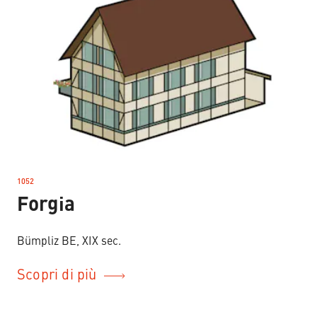
1052
–
Forgia
Bümpliz BE, XIX sec.
Scopri di più