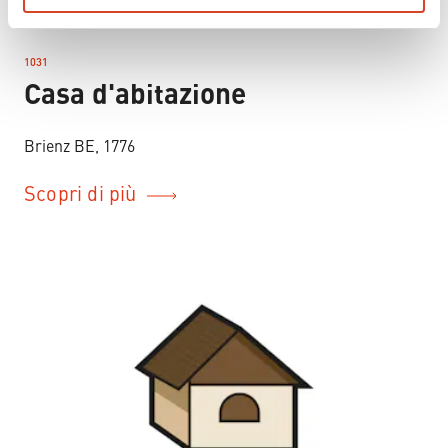
h
l
1031
–
Casa d'abitazione
Brienz BE, 1776
Scopri di più