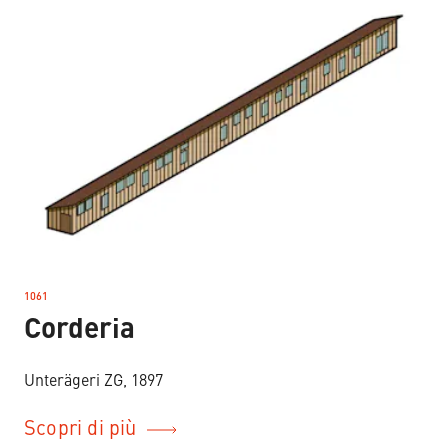
1061
–
Corderia
Unterägeri ZG, 1897
Scopri di più