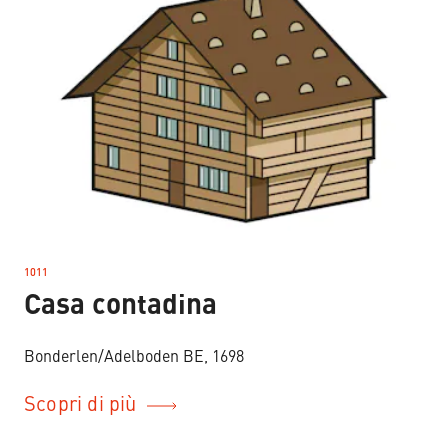
1011
–
Casa contadina
Bonderlen/Adelboden BE, 1698
Scopri di più