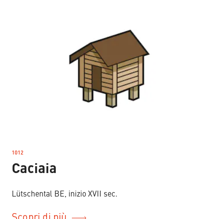
1012
–
Caciaia
Lütschental BE, inizio XVII sec.
Scopri di più