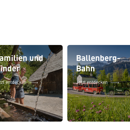
amilien und
Ballenberg-
inder
Bahn
tzt entdecken
Jetzt entdecken