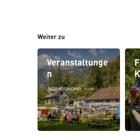
Weiter zu
Veranstaltunge
F
n
K
Jetzt entdecken
Je