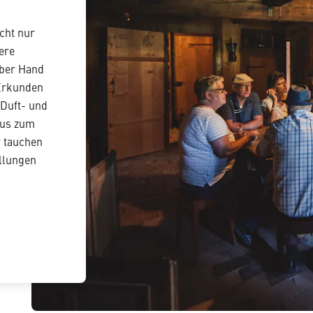
cht nur
ere
lber Hand
 Erkunden
 Duft- und
aus zum
 tauchen
ellungen