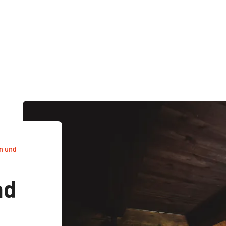
en und
nd