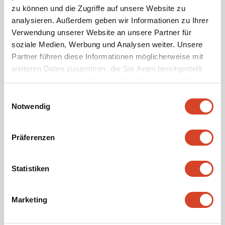
zu können und die Zugriffe auf unsere Website zu
Wollschwein
analysieren. Außerdem geben wir Informationen zu Ihrer
Verwendung unserer Website an unsere Partner für
75 Franken pro Monat | CHF 900.00/Jahr
soziale Medien, Werbung und Analysen weiter. Unsere
Partner führen diese Informationen möglicherweise mit
Esel
weiteren Daten zusammen, die Sie ihnen bereitgestellt
haben oder die sie im Rahmen Ihrer Nutzung der Dienste
Maultier
gesammelt haben.
E
Notwendig
i
100 Franken pro Monat | CHF 1200.00/Jahr
n
Kuh
w
Präferenzen
i
Ochse
l
l
Statistiken
Pferd
i
g
Öffentlich sichtbar als
Marketing
u
Patin/Pate
n