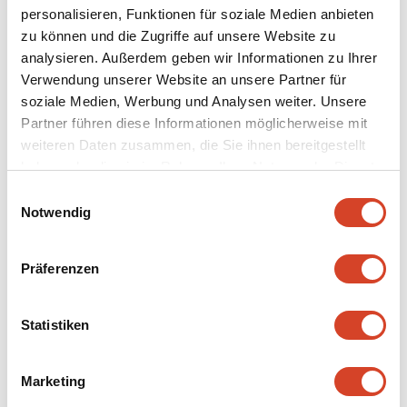
und das Konzept für die zwölf Gärten mit den
personalisieren, Funktionen für soziale Medien anbieten
Ballenberg-Gärtnerinnen umgesetzt. Das Buch ist
zu können und die Zugriffe auf unsere Website zu
erhältlich für CHF 19.90 in den Ballenberg-Läden, im
analysieren. Außerdem geben wir Informationen zu Ihrer
Ballenberg-Onlineshop und im Buchhandel.
Verwendung unserer Website an unsere Partner für
soziale Medien, Werbung und Analysen weiter. Unsere
Jetzt bestellen
Partner führen diese Informationen möglicherweise mit
weiteren Daten zusammen, die Sie ihnen bereitgestellt
Weiter zu
haben oder die sie im Rahmen Ihrer Nutzung der Dienste
gesammelt haben.
E
Notwendig
i
Wald
n
w
Präferenzen
Jetzt entdecken
i
l
l
Statistiken
i
g
Marketing
u