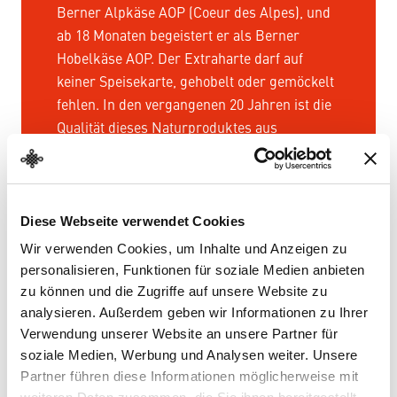
Berner Alpkäse AOP (Coeur des Alpes), und
ab 18 Monaten begeistert er als Berner
Hobelkäse AOP. Der Extraharte darf auf
keiner Speisekarte, gehobelt oder gemöckelt
fehlen. In den vergangenen 20 Jahren ist die
Qualität dieses Naturproduktes aus
Rohmilch, das dank hohem Anteil an Ω-3
Fettsäuren und bioaktiven Peptiden
gesundheitsfördernd ist, markant besser
Diese Webseite verwendet Cookies
geworden. Zu dieser Steigerung trägt
wesentlich die Berner Alpkäsemeisterschaft
Wir verwenden Cookies, um Inhalte und Anzeigen zu
von CasAlp, der Sortenorganisation Berner
personalisieren, Funktionen für soziale Medien anbieten
zu können und die Zugriffe auf unsere Website zu
Alp- und Hobelkäse AOP, bei.
analysieren. Außerdem geben wir Informationen zu Ihrer
Ein jeder Laib Berner Alpkäse AOP ist ein
Verwendung unserer Website an unsere Partner für
Unikat, abhängig von der Lage, der
soziale Medien, Werbung und Analysen weiter. Unsere
Ausrichtung der Alp. So einzigartig wie die
Partner führen diese Informationen möglicherweise mit
Geschichten und Gesichter der ÄlplerInnen,