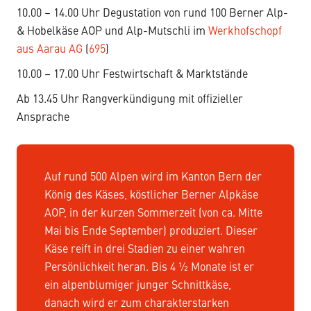
10.00 – 14.00 Uhr Degustation von rund 100 Berner Alp-
& Hobelkäse AOP und Alp-Mutschli im
Werkhofschopf
aus Aarau AG
(
695
)
10.00 – 17.00 Uhr Festwirtschaft & Marktstände
Ab 13.45 Uhr Rangverkündigung mit offizieller
Ansprache
Auf rund 500 Alpen wird im Kanton Bern der
König des Käses, köstlicher Berner Alpkäse
AOP, in der kurzen Sommerzeit (von ca. Mitte
Mai bis Ende September) produziert. Dieser
Käse reift in drei Stadien zu einer wahren
Persönlichkeit heran. Bis 4 ½ Monate ist er
ein alpenblumiger junger Schnittkäse,
danach wird er zum charakterstarken