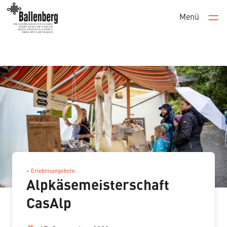
Menü
Men
< Erlebnisangebote
Alpkäsemeisterschaft
CasAlp