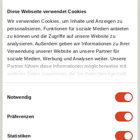
Membre conseil de fondation
Diese Webseite verwendet Cookies
Wir verwenden Cookies, um Inhalte und Anzeigen zu
personalisieren, Funktionen für soziale Medien anbieten
zu können und die Zugriffe auf unsere Website zu
analysieren. Außerdem geben wir Informationen zu Ihrer
Verwendung unserer Website an unsere Partner für
soziale Medien, Werbung und Analysen weiter. Unsere
Partner führen diese Informationen möglicherweise mit
weiteren Daten zusammen, die Sie ihnen bereitgestellt
haben oder die sie im Rahmen Ihrer Nutzung der Dienste
gesammelt haben.
E
Notwendig
i
Erich
Sterchi
n
Membre conseil de fondation
w
Präferenzen
i
l
l
Statistiken