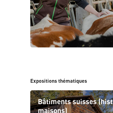
Expositions thématiques
Bâtiments suisses (hist
maisons)