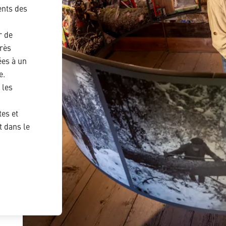
ents des
r de
rès
ées à un
e.
 les
es et
 dans le