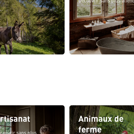
Découvrir sans plus atten
rtisanat
Animaux de
ferme
couvrir sans plus