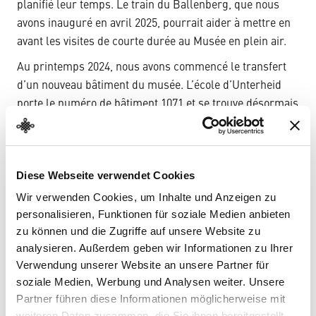
planifié leur temps. Le train du Ballenberg, que nous
avons inauguré en avril 2025, pourrait aider à mettre en
avant les visites de courte durée au Musée en plein air.
Au printemps 2024, nous avons commencé le transfert
d’un nouveau bâtiment du musée. L’école d’Unterheid
porte le numéro de bâtiment 1071 et se trouve désormais
à côté de la maison paysanne avec poterie d’Unterseen
(BE). Le démontage de l’école a duré environ trois mois
et a été supervisé par le service archéologique du canton
Diese Webseite verwendet Cookies
de Berne. Pendant ce temps, des fondations solides ont
été posées sur le site du musée, ce qui a permis de
Wir verwenden Cookies, um Inhalte und Anzeigen zu
personalisieren, Funktionen für soziale Medien anbieten
commencer la construction du rez-de-chaussée. Le gros
zu können und die Zugriffe auf unsere Website zu
œuvre devrait être prêt d’ici la fin de la saison 2025, puis
analysieren. Außerdem geben wir Informationen zu Ihrer
les espaces d’exposition seront agencés en 2026. L’école
Verwendung unserer Website an unsere Partner für
offre une plateforme essentielle pour aborder le thème
soziale Medien, Werbung und Analysen weiter. Unsere
de l’éducation au Musée en plein air. Les visites
Partner führen diese Informationen möglicherweise mit
devraient être possibles à partir de 2027.
weiteren Daten zusammen, die Sie ihnen bereitgestellt