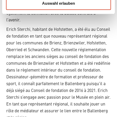
la Zentralbahn, qui constitue la principale voie d’accès
Auswahl erlauben
a
en transports publics au Musée en plein air, il assurera
h
également la connexion avec la Suisse centrale à
l
l’avenir.
Erich Sterchi, habitant de Hofstetten, a été élu au Conseil
de fondation en tant que nouveau représentant régional
pour les communes de Brienz, Brienzwiler, Hofstetten,
Oberried et Schwanden. Cette nouvelle réglementation
remplace les anciens sièges au conseil de fondation des
communes de Brienzwiler et Hofstetten et a été redéfinie
dans le règlement intérieur du conseil de fondation.
Dessinateur-géomètre de formation et professeur de
sport, il connaît parfaitement le Ballenberg puisqu’il a
déjà siégé au Conseil de fondation de 2016 à 2021. Erich
Sterchi s’engage avec passion pour le Musée en plein air.
En tant que représentant régional, il souhaite jouer un
rôle de médiateur et assurer le lien entre le Ballenberg