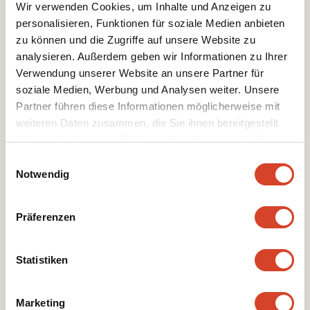
Wir verwenden Cookies, um Inhalte und Anzeigen zu
personalisieren, Funktionen für soziale Medien anbieten
zu können und die Zugriffe auf unsere Website zu
analysieren. Außerdem geben wir Informationen zu Ihrer
Verwendung unserer Website an unsere Partner für
soziale Medien, Werbung und Analysen weiter. Unsere
Partner führen diese Informationen möglicherweise mit
weiteren Daten zusammen, die Sie ihnen bereitgestellt
haben oder die sie im Rahmen Ihrer Nutzung der Dienste
gesammelt haben.
E
Erich
Sterchi
Notwendig
i
n
Membro consiglio di fondazione
w
Präferenzen
i
l
l
Statistiken
i
g
Marketing
u