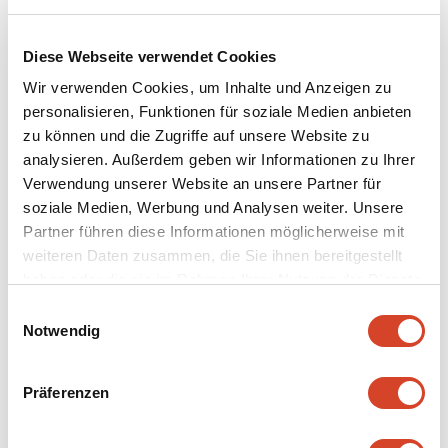
Questa proposta è un’offerta partecipativa. E
poiché rappresenta una novità assoluta per il
Ballenberg, il feedback di visitatori e
Diese Webseite verwendet Cookies
collaboratori è prezioso e contribuirà
Wir verwenden Cookies, um Inhalte und Anzeigen zu
all’ulteriore sviluppo dell’applicazione. Il
personalisieren, Funktionen für soziale Medien anbieten
prodotto definitivo sarà fruibile nella Casa
zu können und die Zugriffe auf unsere Website zu
contadina di Adelboden a partire dalla
analysieren. Außerdem geben wir Informationen zu Ihrer
Verwendung unserer Website an unsere Partner für
stagione 2027.
soziale Medien, Werbung und Analysen weiter. Unsere
Al momento l’offerta è disponibile solo in
Partner führen diese Informationen möglicherweise mit
tedesco, ma due delle tre esperienze possono
weiteren Daten zusammen, die Sie ihnen bereitgestellt
comunque essere provate
haben oder die sie im Rahmen Ihrer Nutzung der Dienste
indipendentemente dalla lingua parlata.
gesammelt haben.
E
Notwendig
i
n
w
Präferenzen
Altri temi
i
l