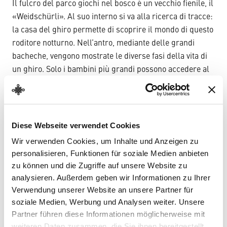
Il fulcro del parco giochi nel bosco è un vecchio fienile, il
«Weidschürli». Al suo interno si va alla ricerca di tracce:
la casa del ghiro permette di scoprire il mondo di questo
roditore notturno. Nell’antro, mediante delle grandi
bacheche, vengono mostrate le diverse fasi della vita di
un ghiro. Solo i bambini più grandi possono accedere al
piano superiore del fienile, dove li aspettano dei sacchi di
juta pieni, ideali da impilare e per creare costruzioni.
All’aperto, invece, la stazione «Incontro ai confini del
bosco» attende i vostri piccoli bambini. La sabbiera e le
Diese Webseite verwendet Cookies
sdraio in legno invitano al gioco, ma anche al riposo.
Wir verwenden Cookies, um Inhalte und Anzeigen zu
personalisieren, Funktionen für soziale Medien anbieten
Il parco giochi nel bosco offre ancora più avventure per
zu können und die Zugriffe auf unsere Website zu
grandi e piccini: una casetta con il sistema di percorsi
analysieren. Außerdem geben wir Informationen zu Ihrer
per biglie CUBORO, un sentiero tra le cime di 25 metri
Verwendung unserer Website an unsere Partner für
con binocolo per il birdwatching e uno scivolo alto otto
soziale Medien, Werbung und Analysen weiter. Unsere
metri invitano a giocare, stupirsi e scoprire.
Partner führen diese Informationen möglicherweise mit
Il parco giochi nel bosco si trova vicino al
ristorante
weiteren Daten zusammen, die Sie ihnen bereitgestellt