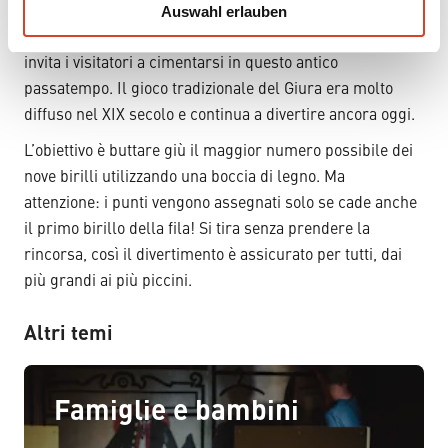
Auswahl erlauben
gioco dei birilli neocastellano «Jeu de quilles
a
h
neuchâtelois» (
152
), ricostruita all’interno del museo,
l
invita i visitatori a cimentarsi in questo antico
passatempo. Il gioco tradizionale del Giura era molto
diffuso nel XIX secolo e continua a divertire ancora oggi.
L’obiettivo è buttare giù il maggior numero possibile dei
nove birilli utilizzando una boccia di legno. Ma
attenzione: i punti vengono assegnati solo se cade anche
il primo birillo della fila! Si tira senza prendere la
rincorsa, così il divertimento è assicurato per tutti, dai
più grandi ai più piccini.
Altri temi
Famiglie e bambini